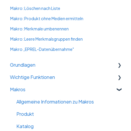
Makro: Löschen nach Liste
Makro: Produkt ohne Medien ermitteln
Makro: Merkmale umbenennen
Makro: Leere Merkmalsgruppen finden
Makro „EPREL-Datenübernahme"
Grundlagen
Wichtige Funktionen
WILLKOMMEN
Makros
Arbeitsbereich, Account-Settings & Basics
Massendatenänderung
Der Katalog: Aufbau, Struktur, Status
Varianten
Allgemeine Informationen zu Makros
Die Produktebene
Kataloge kombinieren
Produkt
Daten-Import
KI - Künstliche Intelligenz
Katalog