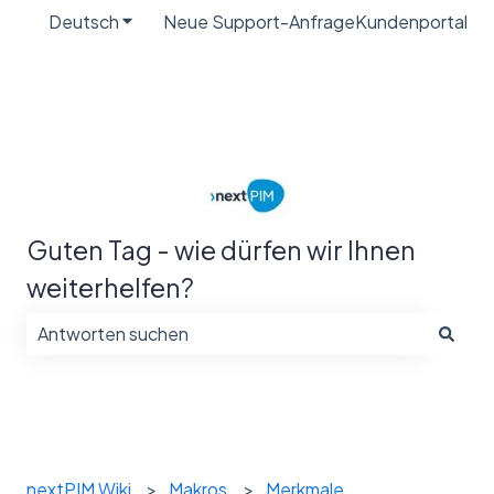
Deutsch
Untermenü für Übersetzungen anzeigen
Neue Support-Anfrage
Kundenportal
Guten Tag - wie dürfen wir Ihnen
weiterhelfen?
Es gibt keine Vorschläge, da das Suchfeld leer ist.
nextPIM Wiki
Makros
Merkmale