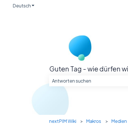
Deutsch
Untermenü für Übersetzungen anzeigen
Guten Tag - wie dürfen w
Es gibt keine Vorschläge, da das Su
nextPIM Wiki
Makros
Medien