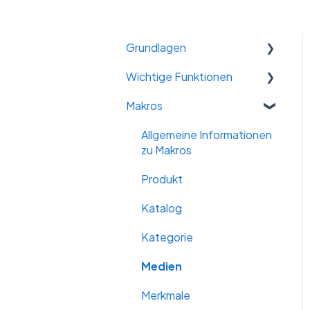
Grundlagen
Wichtige Funktionen
WILLKOMMEN
Makros
Arbeitsbereich, Account-
Massendatenänderung
Settings & Basics
Varianten
Allgemeine Informationen
Der Katalog: Aufbau,
zu Makros
Kataloge kombinieren
Struktur, Status
Produkt
KI - Künstliche Intelligenz
Die Produktebene
Katalog
Datenqualität
Daten-Import
Kategorie
Klassifizierungen
Daten-Export
Medien
WAWI/ERP
Suchfunktionen
Merkmale
Übersetzungen