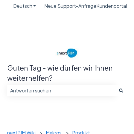
Deutsch
Untermenü für Übersetzungen anzeigen
Neue Support-Anfrage
Kundenportal
Guten Tag - wie dürfen wir Ihnen
weiterhelfen?
Es gibt keine Vorschläge, da das Suchfeld leer ist.
nextPIM Wiki
Makros
Produkt