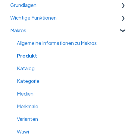
Grundlagen
Wichtige Funktionen
WILLKOMMEN
Makros
Arbeitsbereich, Account-Settings & Basics
Massendatenänderung
Der Katalog: Aufbau, Struktur, Status
Varianten
Allgemeine Informationen zu Makros
Die Produktebene
Kataloge kombinieren
Produkt
Daten-Import
KI - Künstliche Intelligenz
Katalog
Daten-Export
Datenqualität
Kategorie
Suchfunktionen
Klassifizierungen
Medien
WAWI/ERP
Merkmale
Übersetzungen
Varianten
Datenblatt Designer
Wawi